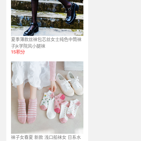
夏季薄款丝袜包芯丝女士纯色中筒袜
子jk学院风小腿袜
15积分
袜子女春夏 新款 浅口船袜女 日系水