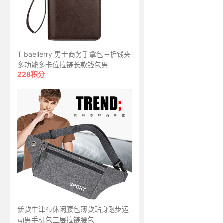
T baellerry 男士商务手拿包三折钱夹
多功能多卡位拉链长款钱包男
228积分
新款牛津布休闲腰包薄款贴身跑步运
动男手机包三层拉链腰包