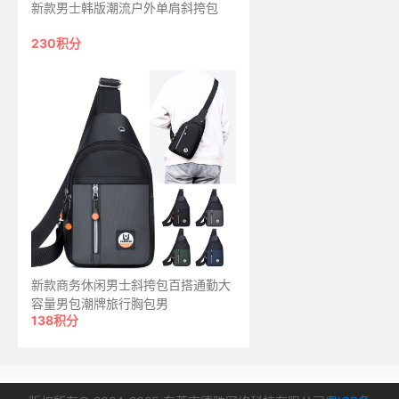
新款男士韩版潮流户外单肩斜挎包
230积分
新款商务休闲男士斜挎包百搭通勤大
容量男包潮牌旅行胸包男
138积分