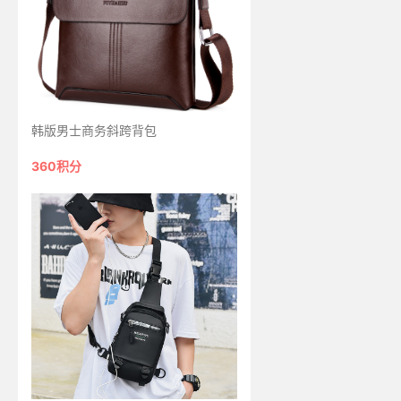
韩版男士商务斜跨背包
360积分