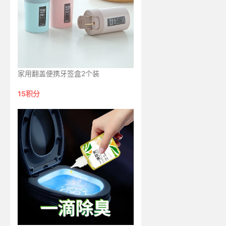
家用翻盖便携牙签盒2个装
15积分