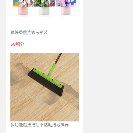
飘婷香薰洗衣液瓶装
58积分
多功能魔法扫把不粘毛扫地神器