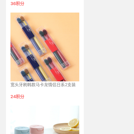
36积分
宽头牙刷韩款马卡龙情侣日系2支装
24积分