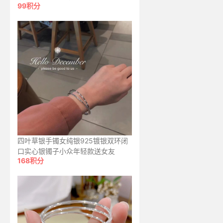
99积分
四叶草银手镯女纯银925镀银双环闭
口实心银镯子小众年轻款送女友
168积分