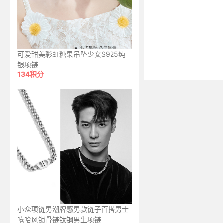
可爱甜美彩虹糖果吊坠少女S925纯
银项链
134积分
小众项链男潮牌感男款链子百搭男士
嘻哈风锁骨链钛钢男生项链