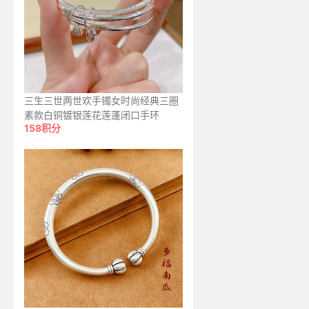
三生三世两世欢手镯女时尚经典三圈
素款白铜镀银莲花莲蓬闭口手环
158积分