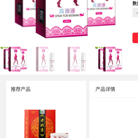
数
-
推荐产品
产品详情