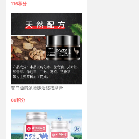
116积分
鸵鸟油肩颈腰腿活络按摩膏
69积分