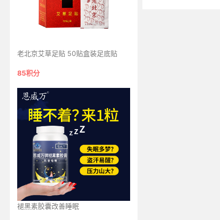
老北京艾草足贴 50贴盒装足底贴
85积分
褪黑素胶囊改善睡眠