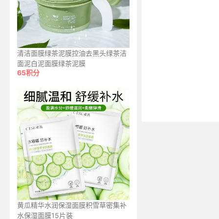
清洁面膜绿茶泥膜控油去黑头绿茶洁
面泥白泥面膜绿茶泥膜
65积分
黄瓜精华水润保湿面膜积雪草密集补
水保湿面膜15片装