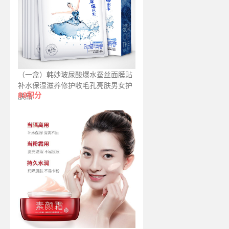
（一盒）韩妙玻尿酸爆水蚕丝面膜贴
补水保湿滋养修护收毛孔亮肤男女护
89积分
肤品