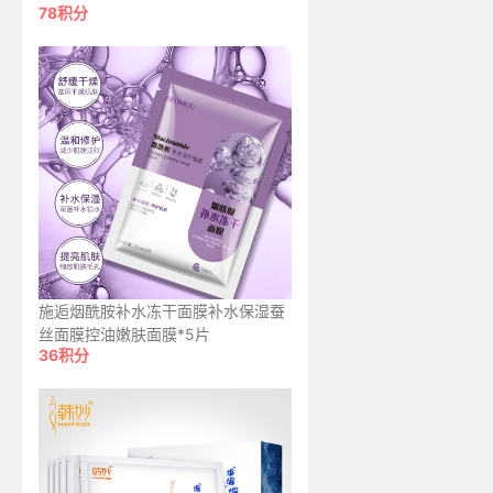
78积分
施逅烟酰胺补水冻干面膜补水保湿蚕
丝面膜控油嫩肤面膜*5片
36积分