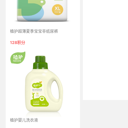
植护超薄夏季宝宝非纸尿裤
128积分
植护婴儿洗衣液