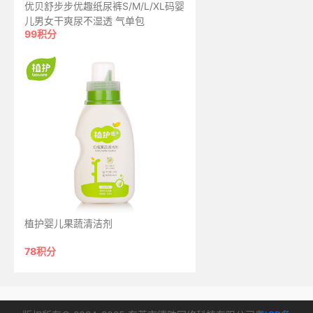
优贝舒步步优趣纸尿裤S/M/L/XL码婴
儿男女干爽尿不湿透 气单包
99积分
植护婴儿果蔬清洁剂
78积分