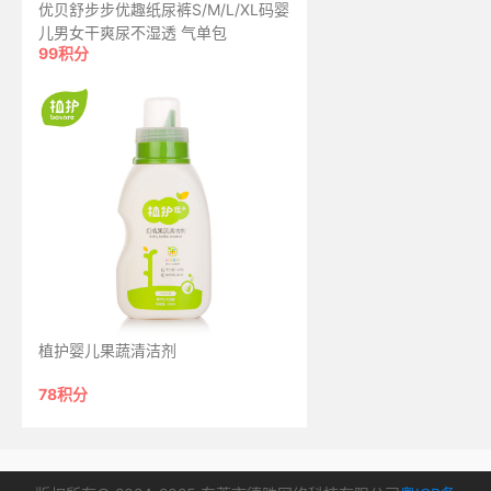
优贝舒步步优趣纸尿裤S/M/L/XL码婴
儿男女干爽尿不湿透 气单包
99积分
植护婴儿果蔬清洁剂
78积分