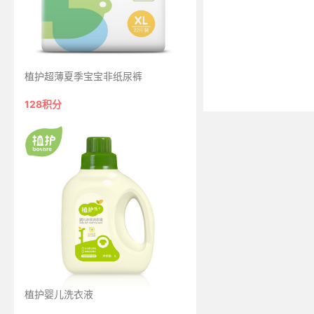
植护超薄夏季宝宝非纸尿裤
128积分
植护婴儿洗衣液