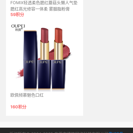
FOMIX轻透柔色腮红蘑菇头懒人气垫
腮红高光修容一体柔 雾胭脂粉膏
59积分
欧佩倾慕魅色口红
160积分