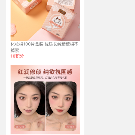
化妆棉100片盒装 优质长绒精梳棉不
掉絮
16积分