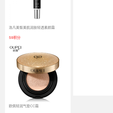
洛凡美皙美肌润肤轻透素颜霜
59积分
欧佩轻润气垫CC霜